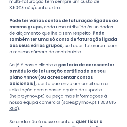
multi-faturação têm sempre um custo de
8.50€/mês/conta extra.
Pode ter várias contas de faturação ligadas ao
mesmo grupo,
cada uma atribuída às unidades
de alojamento que lhe dizem respeito.
Pode
também ter uma só conta de faturação ligada
aos seus vários grupos,
se todos faturarem com
o mesmo número de contribuinte.
Se já é nosso cliente e
gostaria de acrescentar
o módulo de faturação certificada ao seu
plano Ynnov (ou acrescentar contas
adicionais),
basta que envie um email com a
solicitação para a nossa equipa de suporte
(
help@ynnov.pt
) ou peça mais informações à
nossa equipa comercial (
sales@ynnov.pt
|
308 815
350
).
Se ainda não é nosso cliente e
quer ficar a