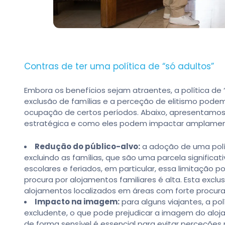
Contras de ter uma política de “só adultos”
Embora os benefícios sejam atraentes, a política de
exclusão de famílias e a perceção de elitismo podem
ocupação de certos períodos. Abaixo, apresentamos 
estratégica e como eles podem impactar amplamen
Redução do público-alvo:
a adoção de uma políti
excluindo as famílias, que são uma parcela significat
escolares e feriados, em particular, essa limitação
procura por alojamentos familiares é alta. Esta exc
alojamentos localizados em áreas com forte procura p
Impacto na imagem:
para alguns viajantes, a pol
excludente, o que pode prejudicar a imagem do aloja
de forma sensível é essencial para evitar perceções 