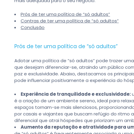
mais adequada para o seu negócio.
Prós de ter uma política de “só adultos”
Contras de ter uma política de “só adultos”
Conclusão
Prós de ter uma política de “só adultos”
Adotar uma política de “só adultos” pode trazer uma
que desejam diferenciar-se, atraindo um público com
paz e exclusividade. Abaixo, destacamos os principai
pode influenciar positivamente a experiência do hó
Experiência de tranquilidade e exclusividade:
u
é a criação de um ambiente sereno, ideal para rela
espaços tornam-se mais silenciosos, proporcionando
por casais e viajantes que buscam refúgio do ritmo 
diferencial que atrai hóspedes que priorizam um ambi
Aumento da reputação e atratividade para u
de “só adultos” é frequentemente associada a uma e