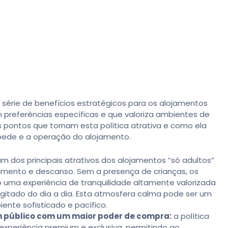
 série de benefícios estratégicos para os alojamentos
 preferências específicas e que valoriza ambientes de
s pontos que tornam esta política atrativa e como ela
spede e a operação do alojamento.
m dos principais atrativos dos alojamentos “só adultos”
xamento e descanso. Sem a presença de crianças, os
 uma experiência de tranquilidade altamente valorizada
agitado do dia a dia. Esta atmosfera calma pode ser um
ente sofisticado e pacífico.
m público com um maior poder de compra:
a política
xperiência premium e exclusiva, permitindo ao