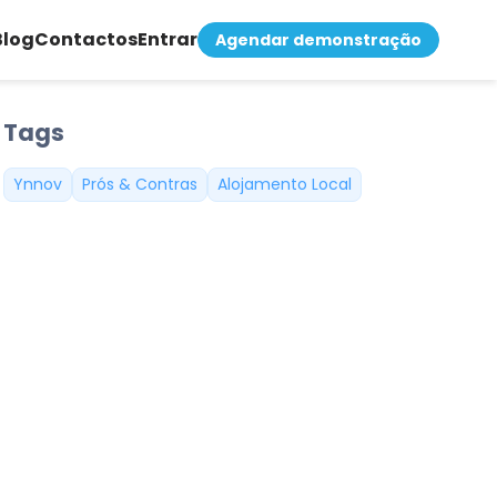
Blog
Contactos
Entrar
Agendar demonstração
Tags
Ynnov
Prós & Contras
Alojamento Local