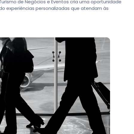
O Turismo de Negócios e Eventos cria uma oportunidade
ando experiências personalizadas que atendam às